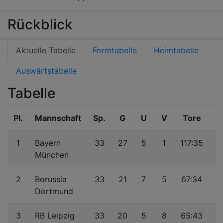
Rückblick
Aktuelle Tabelle
Formtabelle
Heimtabelle
Auswärtstabelle
Tabelle
Pl.
Mannschaft
Sp.
G
U
V
Tore
Di
1
Bayern
33
27
5
1
117:35
8
München
2
Borussia
33
21
7
5
67:34
3
Dortmund
3
RB Leipzig
33
20
5
8
65:43
2