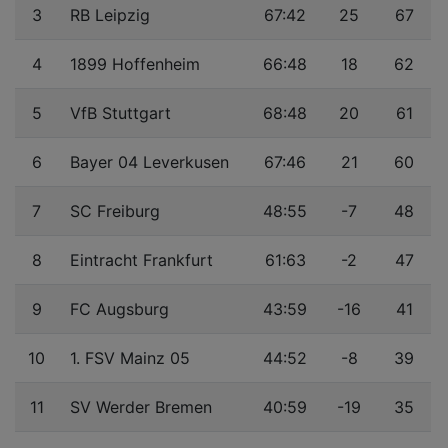
3
RB Leipzig
67:42
25
67
4
1899 Hoffenheim
66:48
18
62
5
VfB Stuttgart
68:48
20
61
6
Bayer 04 Leverkusen
67:46
21
60
7
SC Freiburg
48:55
-7
48
8
Eintracht Frankfurt
61:63
-2
47
9
FC Augsburg
43:59
-16
41
10
1. FSV Mainz 05
44:52
-8
39
11
SV Werder Bremen
40:59
-19
35