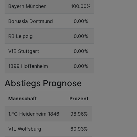
Bayern München
100.00%
Borussia Dortmund
0.00%
RB Leipzig
0.00%
VfB Stuttgart
0.00%
1899 Hoffenheim
0.00%
Abstiegs Prognose
Mannschaft
Prozent
1.FC Heidenheim 1846
98.96%
VfL Wolfsburg
60.93%