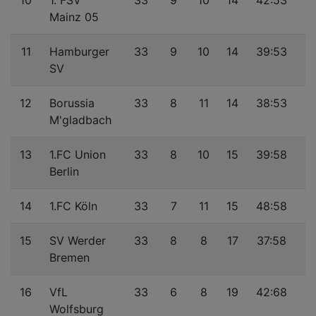
10
1. FSV
33
9
10
14
42:53
-
Mainz 05
11
Hamburger
33
9
10
14
39:53
-
SV
12
Borussia
33
8
11
14
38:53
-
M'gladbach
13
1.FC Union
33
8
10
15
39:58
-
Berlin
14
1.FC Köln
33
7
11
15
48:58
-
15
SV Werder
33
8
8
17
37:58
-
Bremen
16
VfL
33
6
8
19
42:68
-
Wolfsburg