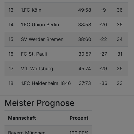
13
1.FC Köln
49:58
-9
36
14
1.FC Union Berlin
38:58
-20
36
15
SV Werder Bremen
38:60
-22
34
16
FC St. Pauli
30:57
-27
31
17
VfL Wolfsburg
45:74
-29
26
18
1.FC Heidenheim 1846
37:73
-36
23
Meister Prognose
Mannschaft
Prozent
Bayern München
100.00%