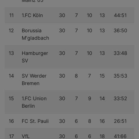
Mainz 05
11
1.FC Köln
30
7
10
13
44:51
12
Borussia
30
7
10
13
36:50
M'gladbach
13
Hamburger
30
7
10
13
33:48
SV
14
SV Werder
30
8
7
15
35:53
Bremen
15
1.FC Union
30
7
9
14
33:52
Berlin
16
FC St. Pauli
30
6
8
16
26:51
17
VfL
30
6
6
18
41:66