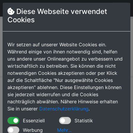
Bundesliga Tipp Prognose
Diese Webseite verwendet
Cookies
Tipps 1. Bundesliga
Fußball - 2025/2026
Wir setzen auf unserer Website Cookies ein.
Während einige von ihnen notwendig sind, helfen
- 30. Spieltag
uns andere unser Onlineangebot zu verbessern und
wirtschaftlich zu betreiben. Sie können die nicht
notwendigen Cookies akzeptieren oder per Klick
auf die Schaltfläche "Nur ausgewählte Cookies
akzeptieren" ablehnen. Diese Einstellungen können
Spieltag Tipps
sie jederzeit widerrufen und die Cookies
nachträglich abwählen. Nähere Hinweise erhalten
Sie in unserer
Datenschutzerklärung
.
Saison 2025/2026 30. Spieltag
Essenziell
Heim
Erg. / Datum
Statistik
Auswärts
Tipp
Werbung
Mehr...