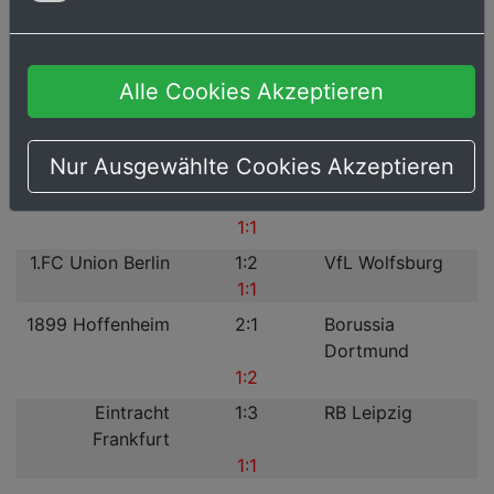
FC St. Pauli
1:1
1.FC Köln
1:1
Bayer 04
1:2
FC Augsburg
Alle Cookies Akzeptieren
Leverkusen
2:0
Nur Ausgewählte Cookies Akzeptieren
SV Werder
3:1
Hamburger SV
Bremen
1:1
1.FC Union Berlin
1:2
VfL Wolfsburg
1:1
1899 Hoffenheim
2:1
Borussia
Dortmund
1:2
Eintracht
1:3
RB Leipzig
Frankfurt
1:1