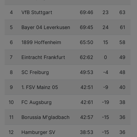
4
VfB Stuttgart
69:46
23
63
5
Bayer 04 Leverkusen
69:45
24
61
6
1899 Hoffenheim
65:50
15
58
7
Eintracht Frankfurt
62:62
0
49
8
SC Freiburg
49:53
-4
48
9
1. FSV Mainz 05
42:51
-9
40
10
FC Augsburg
42:61
-19
38
11
Borussia M'gladbach
42:57
-15
36
12
Hamburger SV
38:53
-15
36