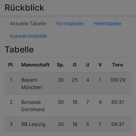
Rückblick
Aktuelle Tabelle
Formtabelle
Heimtabelle
Auswärtstabelle
Tabelle
Pl.
Mannschaft
Sp.
G
U
V
Tore
D
1
Bayern
30
25
4
1
109:29
München
2
Borussia
30
19
7
4
60:31
Dortmund
3
RB Leipzig
30
18
5
7
59:37