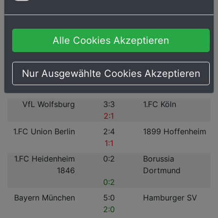
Bayer 04
3:1
Eintracht
Leverkusen
Frankfurt
2:1
Alle Cookies Akzeptieren
SC Freiburg
3:1
VfB Stuttgart
1:1
Nur Ausgewählte Cookies Akzeptieren
1. FSV Mainz 05
0:1
RB Leipzig
1:1
VfL Wolfsburg
3:3
1.FC Köln
2:1
1.FC Union Berlin
2:4
1899 Hoffenheim
1:1
1.FC Heidenheim
0:2
Borussia
1846
Dortmund
0:2
Bayern München
5:0
Hamburger SV
2:0