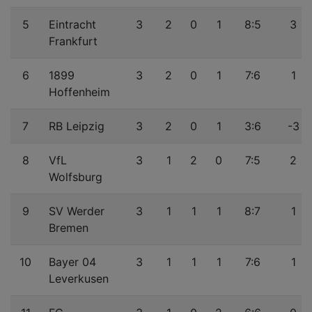
5
Eintracht
3
2
0
1
8:5
3
Frankfurt
6
1899
3
2
0
1
7:6
1
Hoffenheim
7
RB Leipzig
3
2
0
1
3:6
-3
8
VfL
3
1
2
0
7:5
2
Wolfsburg
9
SV Werder
3
1
1
1
8:7
1
Bremen
10
Bayer 04
3
1
1
1
7:6
1
Leverkusen