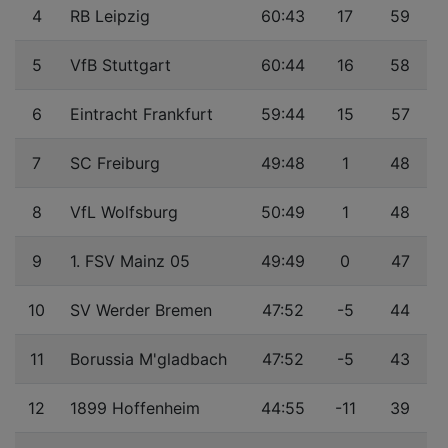
4
RB Leipzig
60:43
17
59
5
VfB Stuttgart
60:44
16
58
6
Eintracht Frankfurt
59:44
15
57
7
SC Freiburg
49:48
1
48
8
VfL Wolfsburg
50:49
1
48
9
1. FSV Mainz 05
49:49
0
47
10
SV Werder Bremen
47:52
-5
44
11
Borussia M'gladbach
47:52
-5
43
12
1899 Hoffenheim
44:55
-11
39