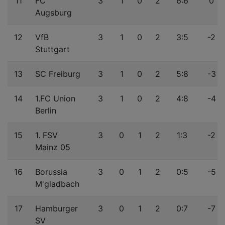
11
FC
3
1
0
2
6:6
0
Augsburg
12
VfB
3
1
0
2
3:5
-2
Stuttgart
13
SC Freiburg
3
1
0
2
5:8
-3
14
1.FC Union
3
1
0
2
4:8
-4
Berlin
15
1. FSV
3
0
1
2
1:3
-2
Mainz 05
16
Borussia
3
0
1
2
0:5
-5
M'gladbach
17
Hamburger
3
0
1
2
0:7
-7
SV