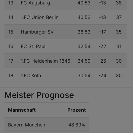
13
FC Augsburg
40:53
-13
38
14
1.FC Union Berlin
40:53
-13
37
15
Hamburger SV
36:53
-17
35
16
FC St. Pauli
32:54
-22
31
17
1.FC Heidenheim 1846
34:59
-25
30
18
1.FC Köln
30:54
-24
30
Meister Prognose
Mannschaft
Prozent
Bayern München
48.89%