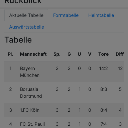
Rückblick
Aktuelle Tabelle
Formtabelle
Heimtabelle
Auswärtstabelle
Tabelle
Pl.
Mannschaft
Sp.
G
U
V
Tore
Diff.
1
Bayern
3
3
0
0
14:2
12
München
2
Borussia
3
2
1
0
8:3
5
Dortmund
3
1.FC Köln
3
2
1
0
8:4
4
4
FC St. Pauli
3
2
1
0
7:4
3