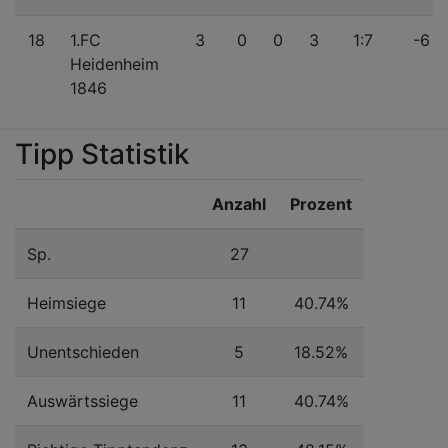
18
1.FC
3
0
0
3
1:7
-6
Heidenheim
1846
Tipp Statistik
Anzahl
Prozent
Sp.
27
Heimsiege
11
40.74%
Unentschieden
5
18.52%
Auswärtssiege
11
40.74%