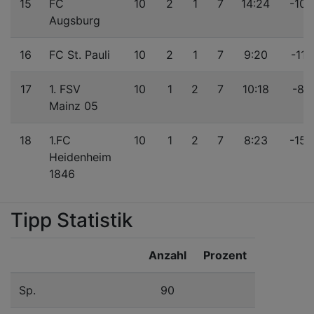
15
FC
10
2
1
7
14:24
-10
Augsburg
16
FC St. Pauli
10
2
1
7
9:20
-11
17
1. FSV
10
1
2
7
10:18
-8
Mainz 05
18
1.FC
10
1
2
7
8:23
-15
Heidenheim
1846
Tipp Statistik
Anzahl
Prozent
Sp.
90