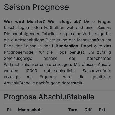
Saison Prognose
Wer wird Meister? Wer steigt ab?
Diese Fragen
beschäftigen jeden Fußballfan während einer Saison.
Die nachfolgenden Tabellen zeigen eine Vorhersage für
die durchschnittliche Platzierung der Mannschaften am
Ende der Saison in der
1. Bundesliga
. Dabei wird das
Prognosemodell für die Tipps benutzt, um zufällig
Spielausgänge anhand der berechneten
Wahrscheinlichkeiten zu erzeugen. Mit diesem Ansatz
werden 10000 unterschiedliche Saisonverläufe
erzeugt. Als Ergebnis wird die gemittelte
Abschlußtabelle nachfolgend dargestellt.
Prognose Abschlußtabelle
Pl.
Mannschaft
Tore
Diff.
Pkt.