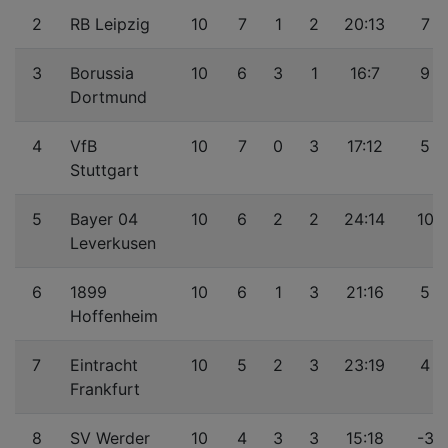
2
RB Leipzig
10
7
1
2
20:13
7
3
Borussia
10
6
3
1
16:7
9
Dortmund
4
VfB
10
7
0
3
17:12
5
Stuttgart
5
Bayer 04
10
6
2
2
24:14
10
Leverkusen
6
1899
10
6
1
3
21:16
5
Hoffenheim
7
Eintracht
10
5
2
3
23:19
4
Frankfurt
8
SV Werder
10
4
3
3
15:18
-3