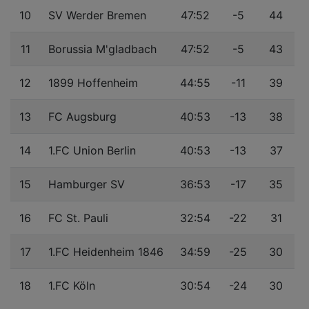
10
SV Werder Bremen
47:52
-5
44
11
Borussia M'gladbach
47:52
-5
43
12
1899 Hoffenheim
44:55
-11
39
13
FC Augsburg
40:53
-13
38
14
1.FC Union Berlin
40:53
-13
37
15
Hamburger SV
36:53
-17
35
16
FC St. Pauli
32:54
-22
31
17
1.FC Heidenheim 1846
34:59
-25
30
18
1.FC Köln
30:54
-24
30