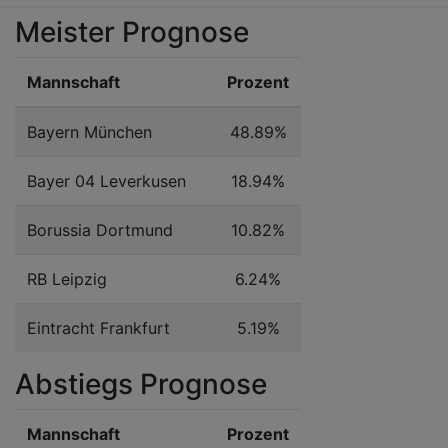
Meister Prognose
Mannschaft
Prozent
Bayern München
48.89%
Bayer 04 Leverkusen
18.94%
Borussia Dortmund
10.82%
RB Leipzig
6.24%
Eintracht Frankfurt
5.19%
Abstiegs Prognose
Mannschaft
Prozent