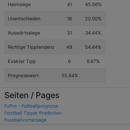
Heimsiege
41
45.56%
Unentschieden
18
20.00%
Auswärtssiege
31
34.44%
Richtige Tipptendenz
49
54.44%
Exakter Tipp
6
6.67%
Prognosewert
55.94%
Seiten / Pages
FuPro - Fußballprognose
Football Tipper Prediction
Fussballvorhersage